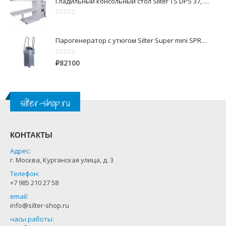
Гладильный консольный стол Silter TS DPS 37, 1200x400 мм
0
из 5
Парогенератор с утюгом Silter Super mini SPR/MN 2110 CR 10 литров с 2-мя утюгами
0
из 5
₽
82100
silter-shop.ru
КОНТАКТЫ
Адрес:
г. Москва, Курганская улица, д. 3
Телефон:
+7 985 210 27 58
email:
info@silter-shop.ru
часы работы: