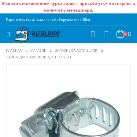
В связи с изменением курса валют, просьба уточнить цены и
наличие у менеджера.
Парогенераторы, гладильное оборудование Silter
0
ГЛАВНАЯ
МАГАЗИН
ЗАПАСНЫЕ ЧАСТИ SILTER
ЗАЖИМ ДЛЯ ПАРОПРОВОДА TSCHК813