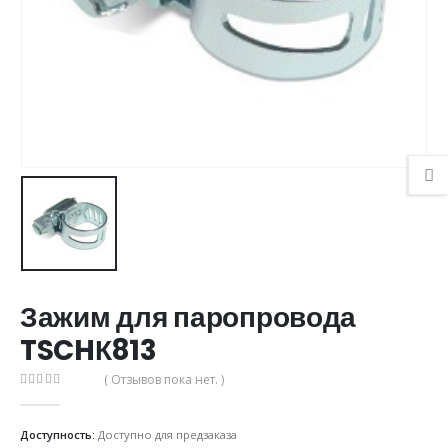
Зажим для паропровода
TSCHК813
( Отзывов пока нет. )
0
из 5
Доступность:
Доступно для предзаказа