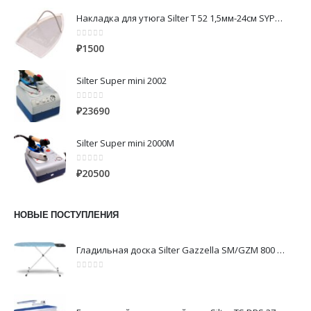
Накладка для утюга Silter Т 52 1,5мм-24см SYPC200 фторопластовая-алюминий
0
из 5
₽
1500
Silter Super mini 2002
0
из 5
₽
23690
Silter Super mini 2000M
0
из 5
₽
20500
НОВЫЕ ПОСТУПЛЕНИЯ
Гладильная доска Silter Gazzella SM/GZM 800 DS
0
из 5