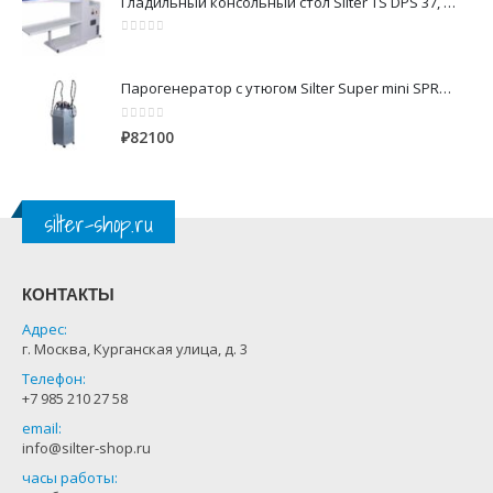
Гладильный консольный стол Silter TS DPS 37, 1200x400 мм
0
из 5
Парогенератор с утюгом Silter Super mini SPR/MN 2110 CR 10 литров с 2-мя утюгами
0
из 5
₽
82100
silter-shop.ru
КОНТАКТЫ
Адрес:
г. Москва, Курганская улица, д. 3
Телефон:
+7 985 210 27 58
email:
info@silter-shop.ru
часы работы: