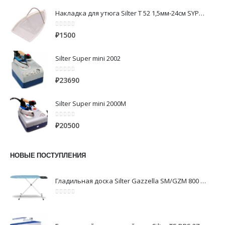
Накладка для утюга Silter Т 52 1,5мм-24см SYPC200 фторопластовая-алюминий
0
из 5
₽
1500
Silter Super mini 2002
0
из 5
₽
23690
Silter Super mini 2000M
0
из 5
₽
20500
НОВЫЕ ПОСТУПЛЕНИЯ
Гладильная доска Silter Gazzella SM/GZM 800 DS
0
из 5