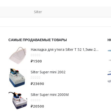
Silter
САМЫЕ ПРОДАВАЕМЫЕ ТОВАРЫ
Н
Накладка для утюга Silter Т 52 1,5мм-24см SYPC200 фторопластовая-алюминий
0
из 5
₽
1500
Silter Super mini 2002
0
из 5
₽
23690
Silter Super mini 2000M
0
из 5
₽
20500