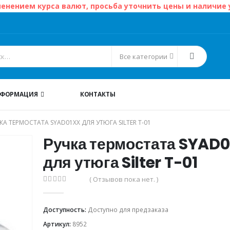
менением курса валют, просьба уточнить цены и наличие
Все категории
НФОРМАЦИЯ
КОНТАКТЫ
КА ТЕРМОСТАТА SYAD01XX ДЛЯ УТЮГА SILTER T-01
Ручка термостата SYAD
для утюга Silter T-01
( Отзывов пока нет. )
0
из 5
Доступность:
Доступно для предзаказа
Артикул:
8952