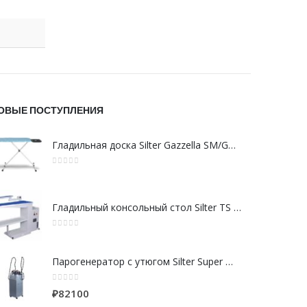
ОВЫЕ ПОСТУПЛЕНИЯ
Гладильная доска Silter Gazzella SM/GZM 800 DS
0
из 5
Гладильный консольный стол Silter TS DPS 37, 1200x400 мм
0
из 5
Парогенератор с утюгом Silter Super mini SPR/MN 2110 CR 10 литров с 2-мя утюгами
0
из 5
₽
82100