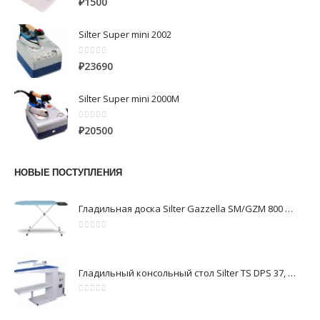
₽
1500
Silter Super mini 2002
0
из 5
₽
23690
Silter Super mini 2000M
0
из 5
₽
20500
НОВЫЕ ПОСТУПЛЕНИЯ
Гладильная доска Silter Gazzella SM/GZM 800 DS
0
из 5
Гладильный консольный стол Silter TS DPS 37, 1200x400 мм
0
из 5