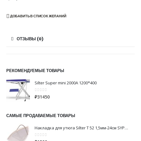
ДОБАВИТЬ В СПИСОК ЖЕЛАНИЙ
ОТЗЫВЫ (0)
РЕКОМЕНДУЕМЫЕ ТОВАРЫ
Silter Super mini 2000A 1200*400
0
из 5
₽
31450
САМЫЕ ПРОДАВАЕМЫЕ ТОВАРЫ
Накладка для утюга Silter Т 52 1,5мм-24см SYPC200 фторопластовая-алюминий
0
из 5