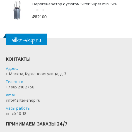
Парогенератор с утюгом Silter Super mini SPR/MN 2110 CR 10 литров с 2-мя утюгами
0
из 5
₽
82100
silter-shop.ru
КОНТАКТЫ
Адрес:
г. Москва, Курганская улица, д. 3
Телефон:
+7 985 210 27 58
email:
info@silter-shop.ru
часы работы:
пн-сб 10-18
ПРИНИМАЕМ ЗАКАЗЫ 24/7