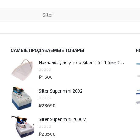
Silter
САМЫЕ ПРОДАВАЕМЫЕ ТОВАРЫ
Н
Накладка для утюга Silter Т 52 1,5мм-24см SYPC200 фторопластовая-алюминий
0
из 5
₽
1500
Silter Super mini 2002
0
из 5
₽
23690
Silter Super mini 2000M
0
из 5
₽
20500