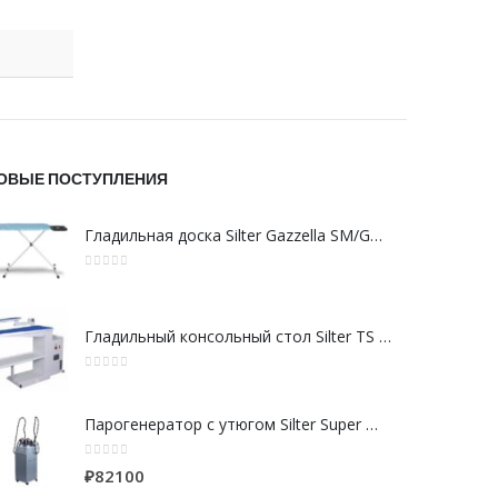
ОВЫЕ ПОСТУПЛЕНИЯ
Гладильная доска Silter Gazzella SM/GZM 800 DS
0
из 5
Гладильный консольный стол Silter TS DPS 37, 1200x400 мм
0
из 5
Парогенератор с утюгом Silter Super mini SPR/MN 2110 CR 10 литров с 2-мя утюгами
0
из 5
₽
82100