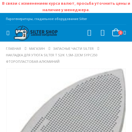
В связи с изменением курса валют, просьба уточнить цены и
наличие у менеджера.
Парогенераторы, гладильное оборудование Silter
0
ГЛАВНАЯ
МАГАЗИН
ЗАПАСНЫЕ ЧАСТИ SILTER
НАКЛАДКА ДЛЯ УТЮГА SILTER Т 52/К 1,5М-22СМ SYPC250
ФТОРОПЛАСТОВАЯ-АЛЮМИНИЙ