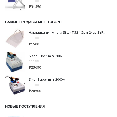
0
из 5
₽
31450
САМЫЕ ПРОДАВАЕМЫЕ ТОВАРЫ
Накладка для утюга Silter Т 52 1,5мм-24см SYPC200 фторопластовая-алюминий
0
из 5
₽
1500
Silter Super mini 2002
0
из 5
₽
23690
Silter Super mini 2000M
0
из 5
₽
20500
НОВЫЕ ПОСТУПЛЕНИЯ