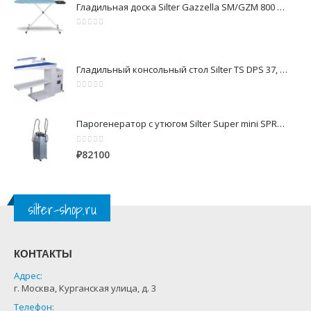
Гладильная доска Silter Gazzella SM/GZM 800 DS
0
из 5
Гладильный консольный стол Silter TS DPS 37, 1200x400 мм
0
из 5
Парогенератор с утюгом Silter Super mini SPR/MN 2110 CR 10 литров с 2-мя утюгами
0
из 5
₽
82100
silter-shop.ru
КОНТАКТЫ
Адрес:
г. Москва, Курганская улица, д. 3
Телефон: