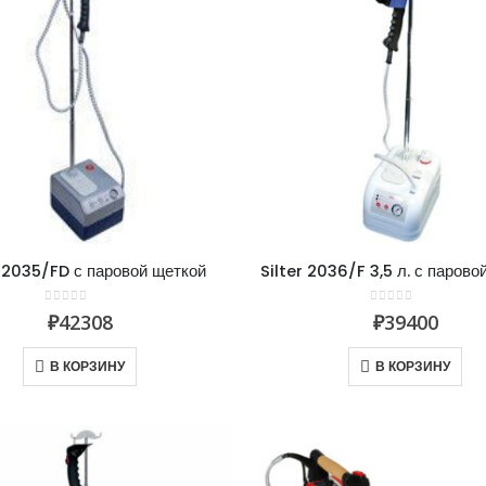
r 2035/FD с паровой щеткой
Silter 2036/F 3,5 л. с парово
0
из 5
0
из 5
₽
42308
₽
39400
В КОРЗИНУ
В КОРЗИНУ