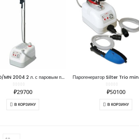
Silter GLD/MN 2004 2 л. с паровым пистолетом
0
из 5
0
из 5
₽
29700
₽
50100
В КОРЗИНУ
В КОРЗИНУ