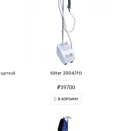
й щеткой
Silter 2004/FD
0
из 5
₽
39700
В КОРЗИНУ