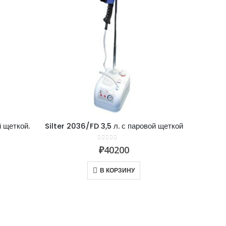
й щеткой.
Silter 2036/FD 3,5 л. с паровой щеткой
0
из 5
₽
40200
В КОРЗИНУ