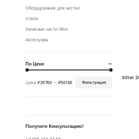
Оборудование для чистки
Утюги
Запасные части Silter
Аксессуары
По Цене
Silter 
Цена:
₽29700
—
₽50100
Фильтрация
Минимальная
Максимальная
цена
цена
Получите Консультацию!