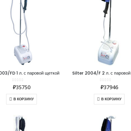
2003/FD 1 л. с паровой щеткой
Silter 2004/F 2 л. с парово
0
из 5
0
из 5
₽
35750
₽
37946
В КОРЗИНУ
В КОРЗИНУ